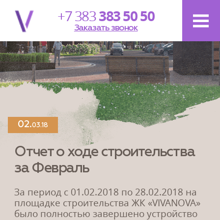
+7 383
383 50 50
Заказать звонок
Новости
проекта
28.
12.20
02.
03.18
Поздравляем с Новым Годом и
Рождеством!
Отчет о ходе строительства
за Февраль
Мы рады поздравить вас с наступающим Новым
годом! Пусть новый 2021 год будет полон
перспектив, пусть...
За период с 01.02.2018 по 28.02.2018 на
площадке строительства ЖК «VIVANOVA»
было полностью завершено устройство