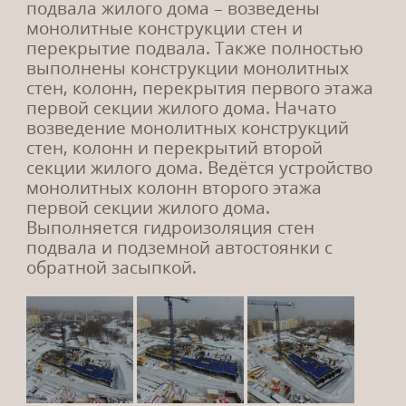
подвала жилого дома – возведены
28.
12.20
монолитные конструкции стен и
перекрытие подвала. Также полностью
График работы в праздничные
выполнены конструкции монолитных
дни!
стен, колонн, перекрытия первого этажа
первой секции жилого дома. Начато
Уважаемые клиенты, обращаем ваше внимание
возведение монолитных конструкций
на изменение режима работы отдела продаж ЖК
стен, колонн и перекрытий второй
«VIVANOVA» в праздничные...
секции жилого дома. Ведётся устройство
монолитных колонн второго этажа
первой секции жилого дома.
Выполняется гидроизоляция стен
05.
10.20
подвала и подземной автостоянки с
Повышение цен на все квартиры
обратной засыпкой.
с 1 ноября!
С 1 ноября 2020 г. произойдет очередное
повышение цен на все квартиры! Застройщик
предлагает широкий спектр финансовых
программ для покупки квартиры: льготная
ипотека от 5,85%, ипотечные программы от 20