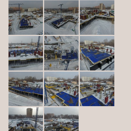
банков-партнеров, материнский капитал.
05.
08.20
Повышение цен на все квартиры
с 1 сентября!
С 1 сентября 2020 г. произойдет очередное
повышение цен на все квартиры! Застройщик
предлагает широкий спектр финансовых
программ для покупки квартиры: льготная
ипотека от 6%, ипотечные программы от 20
банков-партнеров, материнский капитал.
20.
07.20
ЖК VIVANOVA передан в
управление и эксплуатацию
управляющей компании ФГБУ