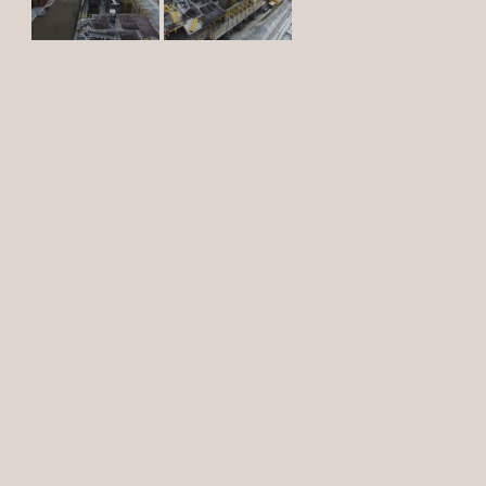
"ЖКУ ННЦ"!
Прошло ровно 3 года с момента получения
разрешения на строительство (20.07.2017 г.) до
передачи ЖК VIVANOVA в управление и
эксплуатацию управляющей компании
(20.07.2020 г.).
30.
06.20
Новые условия государственной
ипотечной программы
«Господдержка 2020»
С 30 июня 2020 г. начался прием заявок с
новыми условиями льготной ипотечной
программы.