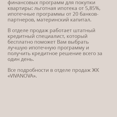
финансовых программ для покупки
28.
12.20
квартиры: льготная ипотека от 5,85%,
ипотечные программы от 20 банков-
График работы в праздничные
партнеров, материнский капитал.
дни!
В отделе продаж работает штатный
Уважаемые клиенты, обращаем ваше внимание
кредитный специалист, который
на изменение режима работы отдела продаж ЖК
бесплатно поможет Вам выбрать
«VIVANOVA» в праздничные...
лучшую ипотечную программу и
получить кредитное решение всего за
один день.
05.
10.20
Все подробности в отделе продаж ЖК
«VIVANOVA».
Повышение цен на все квартиры
с 1 ноября!
С 1 ноября 2020 г. произойдет очередное
повышение цен на все квартиры! Застройщик
предлагает широкий спектр финансовых
программ для покупки квартиры: льготная
ипотека от 5,85%, ипотечные программы от 20