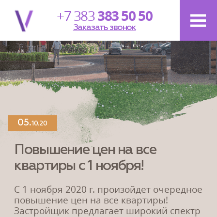
+7 383
383 50 50
Заказать звонок
Новости
проекта
28.
12.20
05.
10.20
Поздравляем с Новым Годом и
Рождеством!
Повышение цен на все
квартиры с 1 ноября!
Мы рады поздравить вас с наступающим Новым
годом! Пусть новый 2021 год будет полон
перспектив, пусть...
С 1 ноября 2020 г. произойдет очередное
повышение цен на все квартиры!
Застройщик предлагает широкий спектр