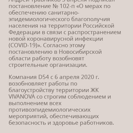
постановление № 102-п «О мерах по
28.
12.20
обеспечению санитарно-
График работы в праздничные
эпидемиологического благополучия
населения на территории Российской
дни!
Федерации в связи с распространением
Уважаемые клиенты, обращаем ваше внимание
новой коронавирусной инфекции
на изменение режима работы отдела продаж ЖК
(COVID-19)». Согласно этому
«VIVANOVA» в праздничные...
постановлению в Новосибирской
области работу возобновят
строительные организации.
Компания D54 с 6 апреля 2020 г.
05.
10.20
возобновляет работы по
Повышение цен на все квартиры
благоустройству территории ЖК
с 1 ноября!
VIVANOVA со строгим соблюдением и
выполнением всех
С 1 ноября 2020 г. произойдет очередное
противоэпидемиологических
повышение цен на все квартиры! Застройщик
мероприятий, обеспечивающих
предлагает широкий спектр финансовых
безопасность и здоровье работников.
программ для покупки квартиры: льготная
ипотека от 5,85%, ипотечные программы от 20